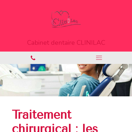
Cabinet dentaire CLINILAC
Traitement
chirurgical : les