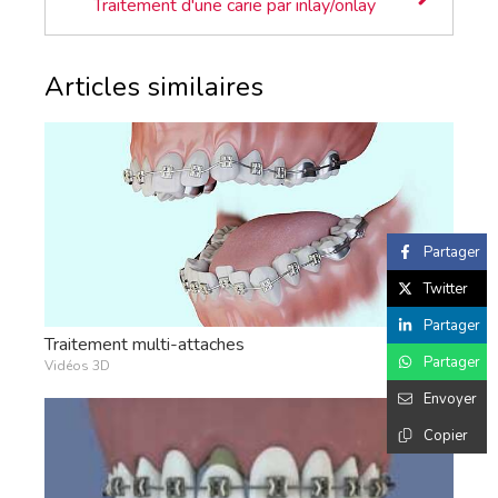
Traitement d'une carie par inlay/onlay
Articles similaires
Partager
Twitter
Partager
Traitement multi-attaches
Partager
Vidéos 3D
Envoyer
Copier