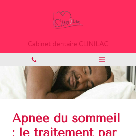
Cabinet dentaire CLINILAC
Apnée du sommeil
: le traitement par