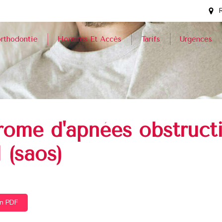
orthodontie
Horaires Et Accès
Tarifs
Urgences
rome d'apnées obstruct
 (saos)
on PDF