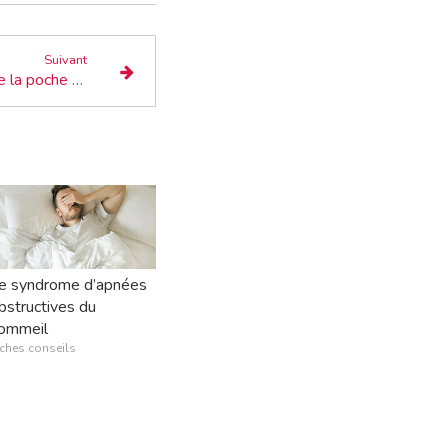
Suivant
Parodontite et formation de la poche parodontale
e syndrome d’apnées
bstructives du
ommeil
iches conseils