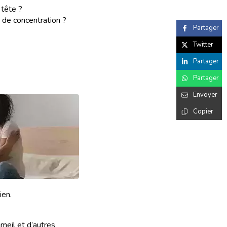
tête ?
de concentration ?
Partager
Twitter
Partager
Partager
Envoyer
Copier
ien.
meil et d’autres