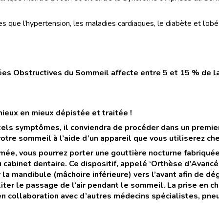
s que l’hypertension, les maladies cardiaques, le diabète et l’obé
s Obstructives du Sommeil affecte entre 5 et 15 % de la
ieux en mieux dépistée et traitée !
 tels symptômes, il conviendra de procéder dans un premie
tre sommeil à l’aide d’un appareil que vous utiliserez che
rmée, vous pourrez porter une gouttière nocturne fabriqué
 cabinet dentaire. Ce dispositif, appelé ‘Orthèse d’Avancé
la mandibule (mâchoire inférieure) vers l’avant afin de dé
iliter le passage de l’air pendant le sommeil. La prise en c
n collaboration avec d’autres médecins spécialistes, pn