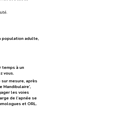
sité.
 population adulte,
r temps à un
z vous.
e sur mesure, après
e Mandibulaire’,
gager les voies
harge de l’apnée se
eumologues et ORL.