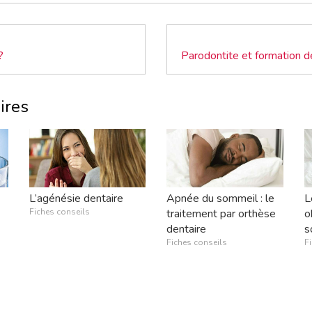
?
ires
L’agénésie dentaire
Apnée du sommeil : le
L
Fiches conseils
traitement par orthèse
o
dentaire
s
Fiches conseils
F