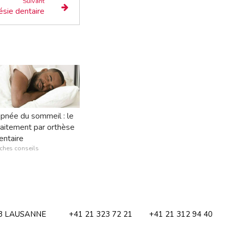
Suivant
ésie dentaire
pnée du sommeil : le
raitement par orthèse
entaire
iches conseils
003 LAUSANNE
+41 21 323 72 21
+41 21 312 94 40