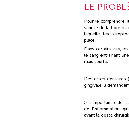
LE PROBL
Pour le comprendre, il
variété de la flore m
laquelle les strept
place.
Dans certains cas, l
le sang entraînant une
mais courte.
Des actes dentaires (e
gingivale…) demandent 
> L’importance de ce
de l’inflammation gin
avant le geste chirurgi