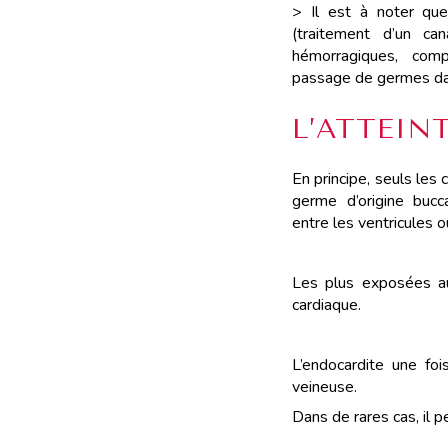
> Il est à noter que
(traitement d’un ca
hémorragiques, com
passage de germes da
L’ATTEIN
En principe, seuls les
germe d’origine bucc
entre les ventricules 
Les plus exposées au
cardiaque.
L’endocardite une fo
veineuse.
Dans de rares cas, il 