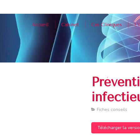
Accueil
Cabinet
Cas Cliniques
L'
Prévent
infectie
Fiches conseils
Télécharger la versi