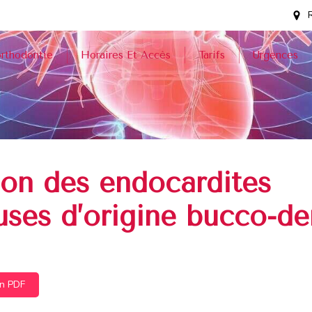
orthodontie
Horaires Et Accès
Tarifs
Urgences
ion des endocardites
uses d’origine bucco-de
on PDF