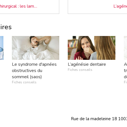
Traitement chirurgical : les lambeaux d’assainissement
L’agén
ires
Le syndrome d'apnées
L’agénésie dentaire
A
obstructives du
Fiches conseils
t
sommeil (saos)
d
Fiches conseils
F
Rue de la madeleine 18 1