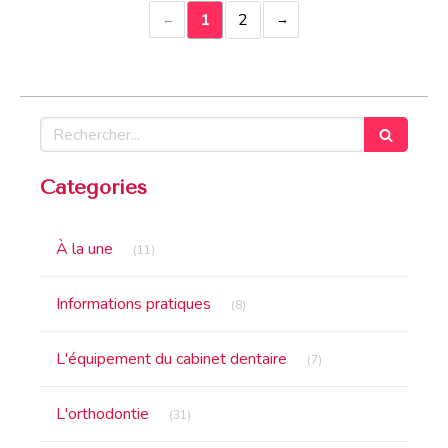
1
2
Rechercher
Catégories
Articles Count
À la une
(11)
Articles Count
Informations pratiques
(8)
Articles Count
L'équipement du cabinet dentaire
(7)
Articles Count
L'orthodontie
(31)