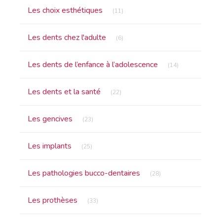
Articles Count
Les choix esthétiques
(11)
Articles Count
Les dents chez l'adulte
(6)
Articles Count
Les dents de l’enfance à l’adolescence
(14)
Articles Count
Les dents et la santé
(22)
Articles Count
Les gencives
(23)
Articles Count
Les implants
(25)
Articles Count
Les pathologies bucco-dentaires
(28)
Articles Count
Les prothèses
(33)