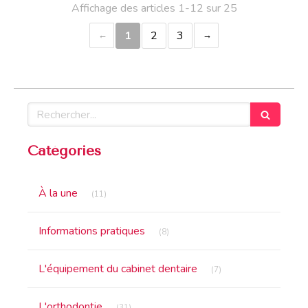
Affichage des articles 1-12 sur 25
1
2
3
Rechercher
Catégories
Articles Count
À la une
(11)
Articles Count
Informations pratiques
(8)
Articles Count
L'équipement du cabinet dentaire
(7)
Articles Count
L'orthodontie
(31)